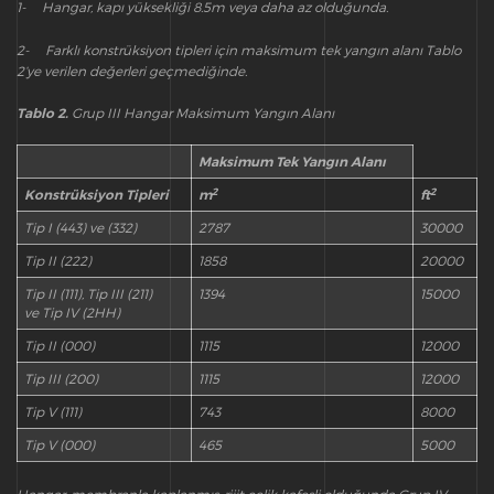
1- Hangar, kapı yüksekliği 8.5m veya daha az olduğunda.
2- Farklı konstrüksiyon tipleri için maksimum tek yangın alanı Tablo
2’ye verilen değerleri geçmediğinde.
Tablo 2.
Grup III Hangar Maksimum Yangın Alanı
Maksimum Tek Yangın Alanı
2
2
Konstrüksiyon Tipleri
m
ft
Tip I (443) ve (332)
2787
30000
Tip II (222)
1858
20000
Tip II (111), Tip III (211)
1394
15000
ve Tip IV (2HH)
Tip II (000)
1115
12000
Tip III (200)
1115
12000
Tip V (111)
743
8000
Tip V (000)
465
5000