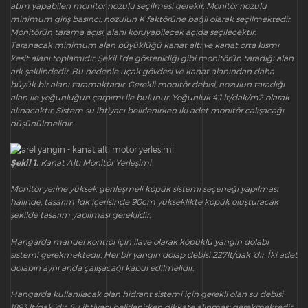
atım yapabilen monitor nozulu seçilmesi gerekir. Monitör nozulu
minimum giriş basıncı, nozulun K faktörüne bağlı olarak seçilmektedir.
Monitörün tarama açısı, alanı koruyabilecek açıda seçilecektir.
Taranacak minimum alan büyüklüğü kanat altı ve kanat orta kısmı
kesit alanı toplamıdır. Şekil 1’de gösterildiği gibi monitörün taradığı alan
ark şeklindedir. Bu nedenle uçak gövdesi ve kanat alanından daha
büyük bir alanı taramaktadır. Gerekli monitör debisi, nozulun taradığı
alan ile yoğunluğun çarpımı ile bulunur. Yoğunluk 4.1 lt/dak/m2 olarak
alınacaktır. Sistem su ihtiyacı belirlenirken iki adet monitör çalışacağı
düşünülmelidir.
Şekil 1.
Kanat Altı Monitör Yerleşimi
Monitör yerine yüksek genleşmeli köpük sistemi seçeneği yapılması
halinde, tasarım 1dk içerisinde 90cm yükseklikte köpük oluşturacak
şekilde tasarım yapılması gereklidir.
Hangarda manuel kontrol için ilave olarak köpüklü yangın dolabı
sistemi gerekmektedir. Her bir yangın dolap debisi 227lt/dak ‘dır. İki adet
dolabın aynı anda çalışacağı kabul edilmelidir.
Hangarda kullanılacak olan hidrant sistemi için gerekli olan su debisi
1893 lt/dak ‘dır. Su ihtiyacı belirlenirken dikkate alınması gerekmektedir.