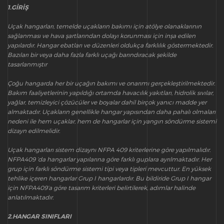
1.GİRİŞ
Uçak hangarları, temelde uçakların bakımı için atölye olanaklarının
sağlanması ve hava şartlarından dolayı korunması için inşa edilen
yapılardır. Hangar ebatları ve düzenleri oldukça farklılık göstermektedir.
Bazıları bir veya daha fazla farklı uçağı barındıracak şekilde
tasarlanmıştır
Çoğu hangarda her bir uçağın bakımı ve onarımı gerçekleştirilmektedir.
Bakım faaliyetlerinin yapıldığı ortamda havacılık yakıtları, hidrolik sıvılar,
yağlar, temizleyici çözücüler ve boyalar dahil birçok yanıcı madde yer
almaktadır. Uçakların genellikle hangar yapısından daha pahalı olmaları
nedeni ile hem uçaklar, hem de hangarlar için yangın söndürme sistemi
dizayn edilmelidir.
Uçak hangarları sistem dizaynı NFPA 409 kriterlerine göre yapılmalıdır.
NFPA409 ‘da hangarlar yapılarına göre farklı guplara ayrılmaktadır. Her
grup için farklı söndürme sistemi tipi veya tipleri mevcuttur. En yüksek
tehlike içeren hangarlar Grup I hangarlardır. Bu bildiride Grup I hangar
için NFPA409’a göre tasarım kriterleri belirtilerek, adımlar halinde
anlatılmaktadır.
2.HANGAR SINIFLARI