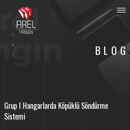
rel
Togg
navig
ngın
BLOG
Grup I Hangarlarda Köpüklü Söndürme
Sistemi