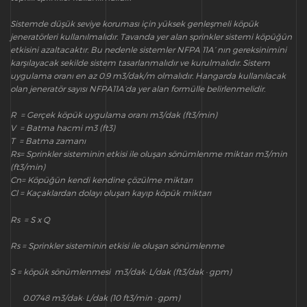
Sistemde düşük seviye koruması için yüksek genleşmeli köpük
jeneratörleri kullanılmalıdır. Tavanda yer alan sprinkler sistemi köpüğün
etkisini azaltacaktır. Bu nedenle sistemler NFPA 11A’ nın gereksinimini
karşılayacak sekilde sistem tasarlanmalıdır ve kurulmalıdır. Sistem
uygulama oranı en az 0.9 m3/dak/m olmalıdır. Hangarda kullanılacak
olan jeneratör sayısı NFPA11A’da yer alan formülle belirlenmelidir.
R = Gerçek köpük uygulama oranı m3/dak (ft3/min)
V = Batma hacmi m3 (ft3)
T = Batma zamanı
Rs= Sprinkler sisteminin etkisi ile oluşan sönümlenme miktarı m3/min
(ft3/min)
Cn= Köpüğün kendi kendine çözülme miktarı
Cl = Kaçaklardan dolayı oluşan kayıp köpük miktarı
Rs = S x Q
Rs = Sprinkler sisteminin etkisi ile oluşan sönümlenme
S = köpük sönümlenmesi m3/dak· L/dak (ft3/dak · gpm)
0.0748 m3/dak· L/dak (10 ft3/min · gpm)