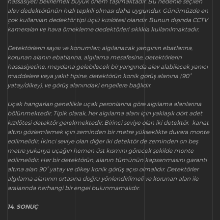
hassasiyeti belirlemek büyük önem taşımaktadır. Bu nedenle seçilen
alev dedektörünün hızlı tepkili olması daha uygundur. Günümüzde en
çok kullanılan dedektör tipi üçlü kızılötesi olandır. Bunun dışında CCTV
kameraları ve hava örnekleme dedektörleri sıklıkla kullanılmaktadır.
Detektörlerin sayısı ve konumları; algılanacak yangının ebatlarına,
korunan alanın ebatlarına, algılama mesafesine, detektörlerin
hassasiyetine, meydana gelebilecek bir yangında alev alabilecek yanıcı
maddelere veya yakıt tipine, detektörün konik görüş alanına (90°
yatay/dikey), ve görüş alanındaki engellere bağlıdır.
Uçak hangarları genellikle uçak peronlarına göre algılama alanlarına
bölünmektedir. Tipik olarak, her algılama alanı için yaklaşık dört adet
kızılötesi detektör gerekmektedir. Birinci seviye olan iki detektör, kanat
altını gözlemlemek için zeminden bir metre yükseklikte duvara monte
edilmelidir. İkinci seviye olan diğer iki detektör de zeminden on beş
metre yukarıya uçağın hemen üst kısmını görecek şekilde monte
edilmelidir. Her bir detektörün, alanın tümünün kapsanmasını garanti
altına alan 90° yatay ve dikey konik görüş açısı olmalıdır. Detektörler
algılama alanının ortasına doğru yönlendirilmeli ve korunan alan ile
aralarında herhangi bir engel bulunmamalıdır.
14. SONUÇ