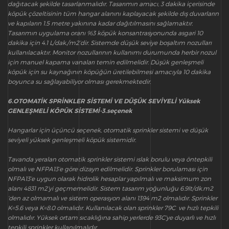
dağıtacak şekilde tasarlanmalıdır. Tasarımın amacı, 3 dakika içerisinde
köpük çözeltisinin tüm hangar alanını kaplayacak şekilde dış duvarların
ve kapıların 1.5 metre yakınına kadar dağıtılmasını sağlamaktır.
Tasarımın uygulama oranı %3 köpük konsantrasyonunda asgari 10
dakika için 4.1 L/dak./m2’dir. Sistemde düşük seviye boşaltım nozulları
kullanılacaktır. Monitor nozullarının kullanımı durumunda herbir nozul
için manuel kapama vanaları temin edilmelidir. Düşük genleşmeli
köpük için su kaynağının köpüğün üretilebilmesi amacıyla 10 dakika
boyunca su sağlayabiliyor olması gerekmektedir.
6.OTOMATİK SPRİNKLER SİSTEMİ VE DÜŞÜK SEVİYELİ Yüksek
GENLEŞMELİ KÖPÜK SİSTEMİ-3.seçenek
Hangarlar için üçüncü seçenek, otomatik sprinkler sistemi ve düşük
seviyeli yüksek genleşmeli köpük sistemidir.
Tavanda yeralan otomatik sprinkler sistemi ıslak borulu veya öntepkili
olmalı ve NFPA13’e göre dizayn edilmelidir. Sprinkler borulaması için
NFPA13’e uygun olarak hidrolik hesaplar yapılmalı ve maksimum zon
alanı 4831 m2’yi geçmemelidir. Sistem tasarım yoğunluğu 6.9lt/dk.m2
‘den az olmamalı ve sistem operasyon alanı 1394 m2 olmalıdır. Sprinkler
K=5.6 veya K=8.0 olmalıdır. Kullanılacak olan sprinkler 79C ve hızlı tepkili
olmalıdır. Yüksek ortam sıcaklığına sahip yerlerde 93C’ye duyarlı ve hızlı
tepkili sprinkler kullanılmalıdır.