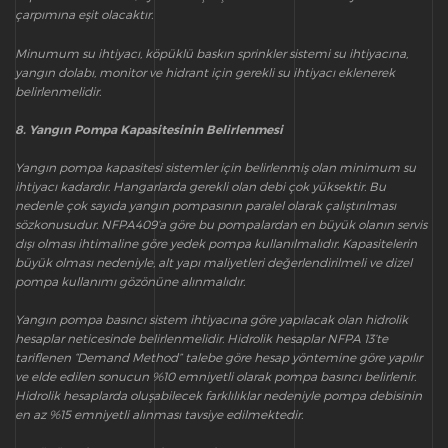
çarpımına eşit olacaktır.
Minumum su ihtiyacı, köpüklü baskın sprinkler sistemi su ihtiyacına,
yangın dolabı, monitor ve hidrant için gerekli su ihtiyacı eklenerek
belirlenmelidir.
8. Yangın Pompa Kapasitesinin Belirlenmesi
Yangın pompa kapasitesi sistemler için belirlenmiş olan minimum su
ihtiyacı kadardır. Hangarlarda gerekli olan debi çok yüksektir. Bu
nedenle çok sayıda yangın pompasının paralel olarak çalıştırılması
sözkonusudur. NFPA409’a göre bu pompalardan en büyük olanın servis
dışı olması ihtimaline göre yedek pompa kullanılmalıdır. Kapasitelerin
büyük olması nedeniyle, alt yapı maliyetleri değerlendirilmeli ve dizel
pompa kullanımı gözönüne alınmalıdır.
Yangın pompa basıncı sistem ihtiyacına göre yapılacak olan hidrolik
hesaplar neticesinde belirlenmelidir. Hidrolik hesaplar NFPA 13’te
tariflenen “Demand Method” talebe göre hesap yöntemine göre yapılır
ve elde edilen sonucun %10 emniyetli olarak pompa basıncı belirlenir.
Hidrolik hesaplarda oluşabilecek farklılıklar nedeniyle pompa debisinin
en az %15 emniyetli alınması tavsiye edilmektedir.