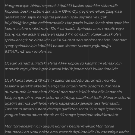
Hangarlar için birinci seçenek köpüklü baskın sprinkler sistemidir.
Köpüklü baskın sistem zon alanı 1394m2’yi geçmemelidir. Çalışması
gereken zon sayısı hangarda yer alan uçak sayısına ve uçak
büyüklüğüne göre belirlenmelidir. Hangarda kullanılacak olan sprinkler
koruma alanı maksimum 12m² olmalıdır. Sprinkler arası mesafe veya
branşmanlar arası mesafe en fazla 3.7m olmalıdır. Kullanılacak olan
sprinkler açık tip olmalıdır. Orifisi 6.4 mm’den az olmamalıdır. Standart
sprey sprinkler için köpüklü baskın sistem tasarım yoğunluğu
6.5lt/dk.m2 ‘den az olamaz.
Uçağın kanadı altındaki alana AFFF köpük su karışımını atmak için
monitör veya yüksek genleşmeli köpük jeneratörü kullanılmalıdır.
Uçak kanat alanı 279m2’nin üzerinde olduğu durumda monitor
tasarımı gerekmektedir. Hangarda birden fazla uçağın bulunması
durumunda kanat alanı 279m2’den daha küçük olsa bile kanat altı
bölgesi için bir monitor sistemine ihtiyaç olabilmektedir. Monitor sistemi,
uçağın altında belirlenen alanı kapsayacak şekilde tasarlanmalıdır.
Tasarımın amacı sistem devreye girdikten sonra 30 saniye içerisinde
yangını kontrol altına almak ve 60 saniye içerisinde söndürmektir.
Monitor yerleşimi için uygun konum belirlenmelidir. Monitor ile
korunacak en uzak nokta arası mesafe ölçülmelidir. Bu mesafeye kadar