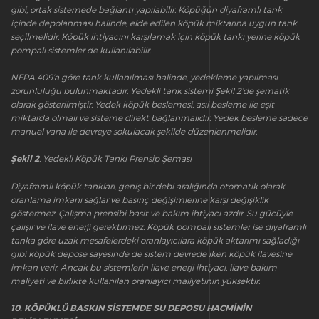
gibi, ortak sistemede bağlantı yapılabilir. Köpüğün diyaframlı tank
içinde depolanması halinde, elde edilen köpük miktarına uygun tank
seçilmelidir. Köpük ihtiyacını karşılamak için köpük tankı yerine köpük
pompalı sistemler de kullanılabilir.
NFPA 409’a göre tank kullanılması halinde, yedekleme yapılması
zorunluluğu bulunmaktadır. Yedekli tank sistemi Şekil 2’de şematik
olarak gösterilmiştir. Yedek köpük beslemesi, asıl besleme ile eşit
miktarda olmalı ve sisteme direkt bağlanmalıdır. Yedek besleme sadece
manuel vana ile devreye sokulacak şekilde düzenlenmelidir.
Şekil 2
. Yedekli Köpük Tankı Prensip Şeması
Diyaframlı köpük tankları, geniş bir debi aralığında otomatik olarak
oranlama imkanı sağlar ve basınç değişimlerine karşı değişiklik
göstermez. Çalışma prensibi basit ve bakım ihtiyacı azdır. Su gücüyle
çalışır ve ilave enerji gerektirmez. Köpük pompalı sistemler ise diyaframlı
tanka göre uzak mesafelerdeki oranlayıcılara köpük aktarımı sağladığı
gibi köpük depose sayesinde de sistem devrede iken köpük ilavesine
imkan verir. Ancak bu sistemlerin ilave enerji ihtiyacı, ilave bakım
maliyeti ve birlikte kullanılan oranlayıcı maliyetinin yüksektir.
10. KÖPÜKLÜ BASKIN SİSTEMDE SU DEPOSU HACMİNİN