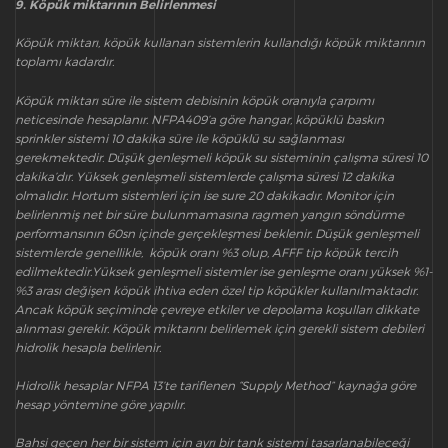
9. Köpük miktarının Belirlenmesi
Köpük miktarı, köpük kullanan sistemlerin kullandığı köpük miktarının
toplamı kadardır.
Köpük miktarı süre ile sistem debisinin köpük oranıyla çarpımı
neticesinde hesaplanır. NFPA409’a göre hangar, köpüklü baskın
sprinkler sistemi 10 dakika süre ile köpüklü su sağlanması
gerekmektedir. Düşük genleşmeli köpük su sisteminin çalışma süresi 10
dakika’dır. Yüksek genleşmeli sistemlerde çalışma süresi 12 dakika
olmalıdır. Hortum sistemleri için ise sure 20 dakikadır. Monitor için
belirlenmiş net bir süre bulunmamasına ragmen yangın söndürme
performansının 60sn içinde gerçekleşmesi beklenir. Düşük genleşmeli
sistemlerde genellikle, köpük oranı %3 olup, AFFF tip köpük tercih
edilmektedir.Yüksek genleşmeli sistemler ise genleşme oranı yüksek %1-
%3 arası değişen köpük ihtiva eden özel tip köpükler kullanılmaktadır.
Ancak köpük seçiminde çevreye etkiler ve depolama koşulları dikkate
alınması gerekir. Köpük miktarını belirlemek için gerekli sistem debileri
hidrolik hesapla belirlenir.
Hidrolik hesaplar NFPA 13’te tariflenen “Supply Method” kaynağa göre
hesap yöntemine göre yapılır.
Bahsi geçen her bir sistem için ayrı bir tank sistemi tasarlanabileceği