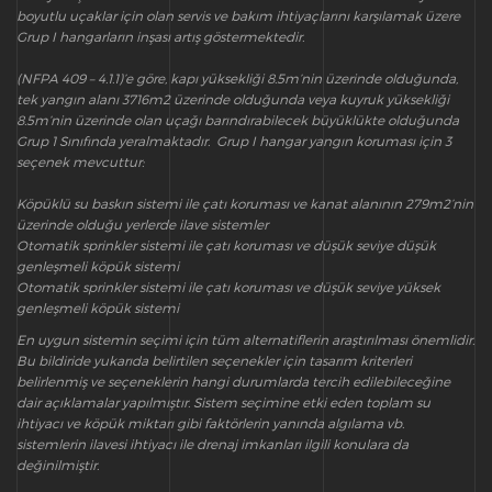
boyutlu uçaklar için olan servis ve bakım ihtiyaçlarını karşılamak üzere
Grup I hangarların inşası artış göstermektedir.
(NFPA 409 – 4.1.1)’e göre, kapı yüksekliği 8.5m’nin üzerinde olduğunda,
tek yangın alanı 3716m2 üzerinde olduğunda veya kuyruk yüksekliği
8.5m’nin üzerinde olan uçağı barındırabilecek büyüklükte olduğunda
Grup 1 Sınıfında yeralmaktadır. Grup I hangar yangın koruması için 3
seçenek mevcuttur:
Köpüklü su baskın sistemi ile çatı koruması ve kanat alanının 279m2’nin
üzerinde olduğu yerlerde ilave sistemler
Otomatik sprinkler sistemi ile çatı koruması ve düşük seviye düşük
genleşmeli köpük sistemi
Otomatik sprinkler sistemi ile çatı koruması ve düşük seviye yüksek
genleşmeli köpük sistemi
En uygun sistemin seçimi için tüm alternatiflerin araştırılması önemlidir.
Bu bildiride yukarıda belirtilen seçenekler için tasarım kriterleri
belirlenmiş ve seçeneklerin hangi durumlarda tercih edilebileceğine
dair açıklamalar yapılmıştır. Sistem seçimine etki eden toplam su
ihtiyacı ve köpük miktarı gibi faktörlerin yanında algılama vb.
sistemlerin ilavesi ihtiyacı ile drenaj imkanları ilgili konulara da
değinilmiştir.