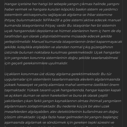
Hangar içerisine her hangi bir sebeple yangın çıkması halinde, yangını
haber vermek ve hangara kurulan köpüklü baskın sistem ve yardımcı
sistemlerin aktivasyonunu sağlayacak algılama ve ihbar sistemine
ihtiyaç bulunmaktadır. NFPA409’ a göre sistemi aktive edecek manuel
kumanda istasyonlarına ihtiyaç vardır. Bu istasyonlar her bir sistemin
uçak hangarındaki depolama ve hizmet alanlarının hem iç hem de dış
tarafından ayrı olarak çalıştırılabilmesine müsaade edecek şekilde
yerleştirilmelidir. Manuel kumanda istasyonlarının önleri kapanmayacak
şekilde, kolaylıkla erişilebilen ve alandan normal çıkış güzergâhının
üstünde bulunan noktalara kurulması gerekmektedir. Uçak hangarları
için yangından korunma sistemlerinin doğru şekilde tasarlanabilmesi
için geçerli gereksinimlere uyulmalıdır.
Uçakların korunması üst düzey algılama gerektirmektedir. Bu tür
uygulamalar için sistemlerin tasarlanmasında alevlerin algılanmasında
yüksek hassasiyet ve yanlış alarmlara mahal vermeme özellikleri önem
taşımaktadır. Yüksek tavanlı uçak hangarlarında, hangar kapıları kapalı
ve açıkken duman ve ısının hareketleri ve buna ek olarak çeşitli
yakıtlardan çıkan farklı yangın kaynaklarının olması ihtimali yangınların
algılanmasını zorlaştırmaktadır. Bu nedenle küçük bir alevi uzak
mesafelerden algılayabilen, alev detektörlerinin kullanılması en doğru
çözüm olmaktadır. Uçağa fazla hasar gelmeden bir yangını başlangıç
aşamasında algılamak ve söndürmek için gereken tepki süresini ve