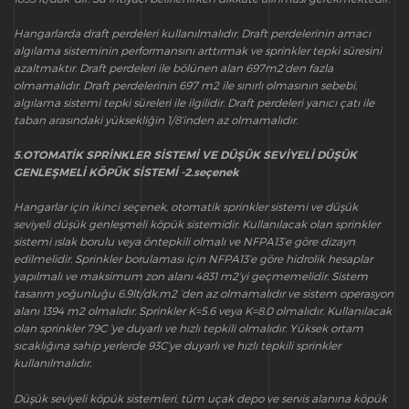
Hangarlarda draft perdeleri kullanılmalıdır. Draft perdelerinin amacı
algılama sisteminin performansını arttırmak ve sprinkler tepki süresini
azaltmaktır. Draft perdeleri ile bölünen alan 697m2’den fazla
olmamalıdır. Draft perdelerinin 697 m2 ile sınırlı olmasının sebebi,
algılama sistemi tepki süreleri ile ilgilidir. Draft perdeleri yanıcı çatı ile
taban arasındaki yüksekliğin 1/8’inden az olmamalıdır.
5.OTOMATİK SPRİNKLER SİSTEMİ VE DÜŞÜK SEVİYELİ DÜŞÜK
GENLEŞMELİ KÖPÜK SİSTEMİ -2.seçenek
Hangarlar için ikinci seçenek, otomatik sprinkler sistemi ve düşük
seviyeli düşük genleşmeli köpük sistemidir. Kullanılacak olan sprinkler
sistemi ıslak borulu veya öntepkili olmalı ve NFPA13’e göre dizayn
edilmelidir. Sprinkler borulaması için NFPA13’e göre hidrolik hesaplar
yapılmalı ve maksimum zon alanı 4831 m2’yi geçmemelidir. Sistem
tasarım yoğunluğu 6.9lt/dk.m2 ‘den az olmamalıdır ve sistem operasyon
alanı 1394 m2 olmalıdır. Sprinkler K=5.6 veya K=8.0 olmalıdır. Kullanılacak
olan sprinkler 79C ‘ye duyarlı ve hızlı tepkili olmalıdır. Yüksek ortam
sıcaklığına sahip yerlerde 93C’ye duyarlı ve hızlı tepkili sprinkler
kullanılmalıdır.
Düşük seviyeli köpük sistemleri, tüm uçak depo ve servis alanına köpük