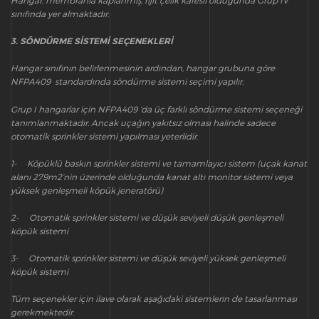
Hangar, membranla kaplanmış, rijit çelik kafesli olduğunda Grup IV
sınıfında yer almaktadır.
3. SÖNDÜRME SİSTEMİ SEÇENEKLERİ
Hangar sınıfının belirlenmesinin ardından, hangar grubuna göre
NFPA409 standardında söndürme sistemi seçimi yapılır.
Grup I hangarlar için NFPA409 ‘da üç farklı söndürme sistemi seçeneği
tanımlanmaktadır. Ancak uçağın yakıtsız olması halinde sadece
otomatik sprinkler sistemi yapılması yeterlidir.
1- Köpüklü baskın sprinkler sistemi ve tamamlayıcı sistem (uçak kanat
alanı 279m2’nin üzerinde olduğunda kanat altı monitor sistemi veya
yüksek genleşmeli köpük jeneratörü)
2- Otomatik sprinkler sistemi ve düşük seviyeli düşük genleşmeli
köpük sistemi
3- Otomatik sprinkler sistemi ve düşük seviyeli yüksek genleşmeli
köpük sistemi
Tüm seçenekler için ilave olarak aşağıdaki sistemlerin de tasarlanması
gerekmektedir.