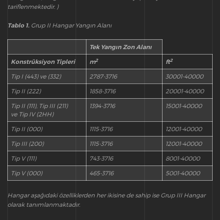
tariflenmektedir. )
Tablo 1.
Grup II Hangar Yangın Alanı
Tek Yangın Zon Alanı
2
2
Konstrüksiyon Tipleri
m
ft
Tip I (443) ve (332)
2787-3716
30001-40000
Tip II (222)
1858-3716
20001-40000
Tip II (111), Tip III (211)
1394-3716
15001-40000
ve Tip IV (2HH)
Tip II (000)
1115-3716
12001-40000
Tip III (200)
1115-3716
12001-40000
Tip V (111)
743-3716
8001-40000
Tip V (000)
465-3716
5001-40000
Hangar aşağıdaki özelliklerden her ikisine de sahip ise Grup III Hangar
olarak tanımlanmaktadır.