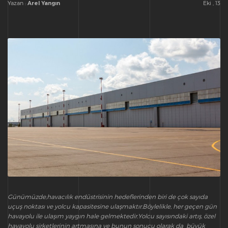
Yazan :
Eki , 13
Arel Yangın
Günümüzde,havacılık endüstrisinin hedeflerinden biri de çok sayıda
uçuş noktası ve yolcu kapasitesine ulaşmaktır.Böylelikle, her geçen gün
havayolu ile ulaşım yaygın hale gelmektedir.Yolcu sayısındaki artış, özel
havayolu şirketlerinin artmasına ve bunun sonucu olarak da büyük