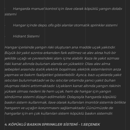
· Hangarda manuel kontrol için ilave olarak köpüklü yangın dolabı
sistemi
· Hangar içinde depo, ofis gibi alanlar otomatik sprinkler sistemi
· Hidrant Sistemi
Hangar içerisinde yangın riski oluşturan ana madde uçak yakıtıdır.
Büyük bir yakıt sızıntısı erkenden fark edilmez ve alev alırsa hızlı bir
şekilde uçağı ve çevresindeki alanı içine alabilir. Kaza ile yakıt sızması
riski kanat altında bulunan alanda en yüksektir. Olası alev alma
sebepleri arasında statik elektrik boşalması, elektrik sistemlerinin arıza
yapması ve bakım faaliyetleri gösterilebilir. Ayrıca, bazı uçaklarda yakıt
ısıtıcıları bulunmaktadır ve bu ısıtıcılar ortamda yanıcı yakıt buharı
oluşması riskini arttırmaktadır. Uçakların kanat altında yangın riskinin
yüksek olması nedeni ile hem uçak, hem de hangar için yangın
söndürme sistemi dizayn edilmelidir. Dolayısıyla hangarda köpüklü
baskın sistem kullanmak, ilave olarak kullanılan monitör sistemle birlikte
hangarın ve uçağın korunmasını sağlamaktadır. Günümüzde de
hangarlar için en çok kullanılan sistem köpüklü baskın sistemdir.
4. KÖPÜKLÜ BASKIN SPRINKLER SİSTEMİ – 1.SEÇENEK