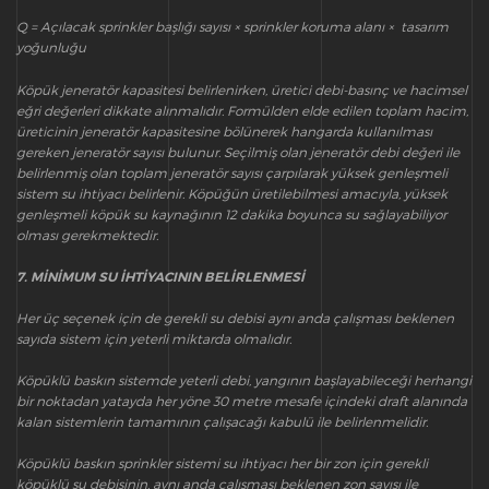
Q = Açılacak sprinkler başlığı sayısı × sprinkler koruma alanı × tasarım
yoğunluğu
Köpük jeneratör kapasitesi belirlenirken, üretici debi-basınç ve hacimsel
eğri değerleri dikkate alınmalıdır. Formülden elde edilen toplam hacim,
üreticinin jeneratör kapasitesine bölünerek hangarda kullanılması
gereken jeneratör sayısı bulunur. Seçilmiş olan jeneratör debi değeri ile
belirlenmiş olan toplam jeneratör sayısı çarpılarak yüksek genleşmeli
sistem su ihtiyacı belirlenir. Köpüğün üretilebilmesi amacıyla, yüksek
genleşmeli köpük su kaynağının 12 dakika boyunca su sağlayabiliyor
olması gerekmektedir.
7. MİNİMUM SU İHTİYACININ BELİRLENMESİ
Her üç seçenek için de gerekli su debisi aynı anda çalışması beklenen
sayıda sistem için yeterli miktarda olmalıdır.
Köpüklü baskın sistemde yeterli debi, yangının başlayabileceği herhangi
bir noktadan yatayda her yöne 30 metre mesafe içindeki draft alanında
kalan sistemlerin tamamının çalışacağı kabulü ile belirlenmelidir.
Köpüklü baskın sprinkler sistemi su ihtiyacı her bir zon için gerekli
köpüklü su debisinin, aynı anda çalışması beklenen zon sayısı ile